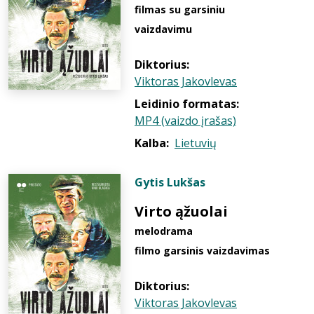
filmas su garsiniu
vaizdavimu
Diktorius:
Viktoras Jakovlevas
Leidinio formatas:
MP4 (vaizdo įrašas)
Kalba:
Lietuvių
Gytis Lukšas
Virto ąžuolai
melodrama
filmo garsinis vaizdavimas
Diktorius:
Viktoras Jakovlevas