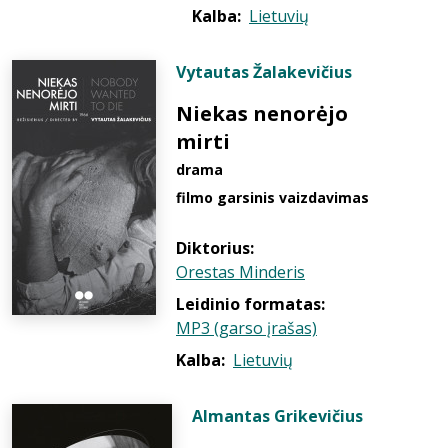
Kalba:
Lietuvių
Vytautas Žalakevičius
Niekas nenorėjo
mirti
drama
filmo garsinis vaizdavimas
Diktorius:
Orestas Minderis
Leidinio formatas:
MP3 (garso įrašas)
Kalba:
Lietuvių
Almantas Grikevičius