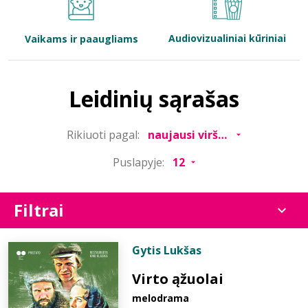
Bibliotekoms
Audiovizualiniai kūriniai
Vaikams ir paaugliams
D.U.K.
Leidinių sąrašas
+370 667 80 541
Rikiuoti pagal:
info@elvislab.lt
Puslapyje:
Filtrai
Gytis Lukšas
Virto ąžuolai
melodrama