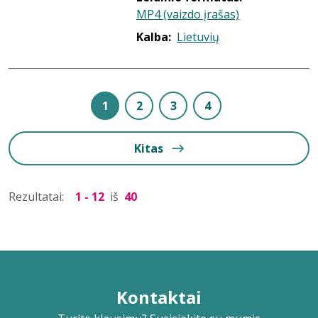
MP4 (vaizdo įrašas)
Kalba:
Lietuvių
1
2
3
4
Kitas
Rezultatai:
1 - 12
iš
40
Kontaktai