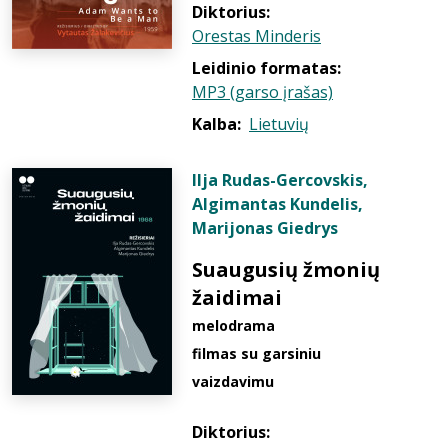
Diktorius:
Orestas Minderis
Leidinio formatas:
MP3 (garso įrašas)
Kalba:
Lietuvių
Ilja Rudas-Gercovskis
,
Algimantas Kundelis
,
Marijonas Giedrys
Suaugusių žmonių
žaidimai
melodrama
filmas su garsiniu
vaizdavimu
Diktorius: