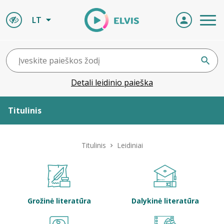
LT
Detali leidinio paieška
Titulinis
Apie ELVIS
Titulinis
Leidiniai
Leidiniai
ELVIS atvyksta
Grožinė literatūra
Dalykinė literatūra
Naujienos