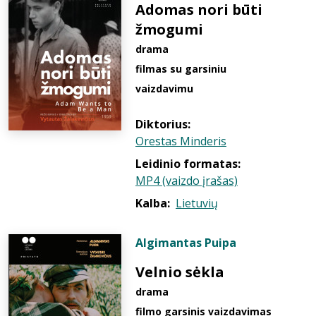
Adomas nori būti
žmogumi
drama
filmas su garsiniu
vaizdavimu
Diktorius:
Orestas Minderis
Leidinio formatas:
MP4 (vaizdo įrašas)
Kalba:
Lietuvių
Algimantas Puipa
Velnio sėkla
drama
filmo garsinis vaizdavimas