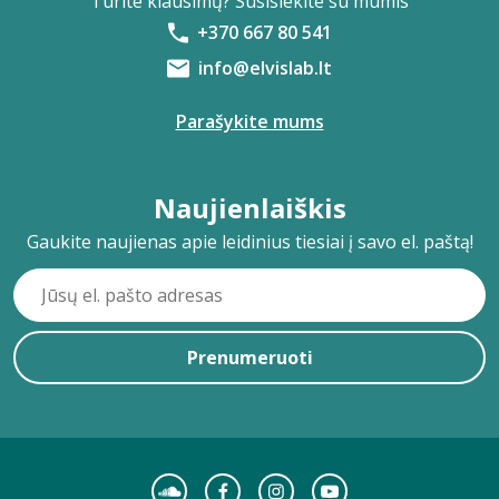
Turite klausimų? Susisiekite su mumis
+370 667 80 541
info@elvislab.lt
Parašykite mums
Naujienlaiškis
Gaukite naujienas apie leidinius tiesiai į savo el. paštą!
Prenumeruoti