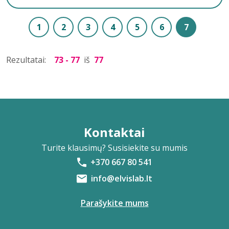
1
2
3
4
5
6
7
Rezultatai:
73 - 77
iš
77
Kontaktai
Turite klausimų? Susisiekite su mumis
+370 667 80 541
info@elvislab.lt
Parašykite mums