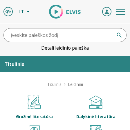
LT
Detali leidinio paieška
Titulinis
Apie ELVIS
Titulinis
Leidiniai
Leidiniai
ELVIS atvyksta
Grožinė literatūra
Dalykinė literatūra
Naujienos