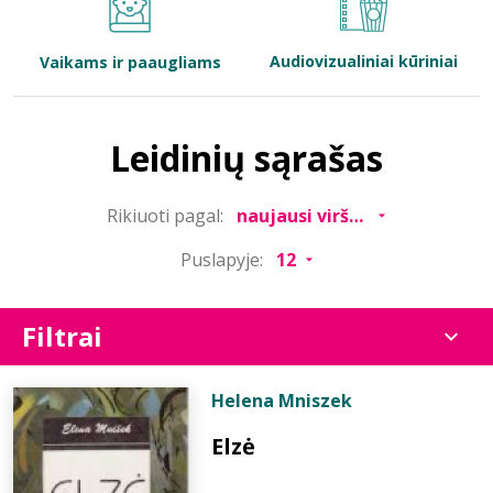
Bibliotekoms
Audiovizualiniai kūriniai
Vaikams ir paaugliams
D.U.K.
Leidinių sąrašas
+370 667 80 541
Rikiuoti pagal:
info@elvislab.lt
Puslapyje:
Filtrai
Helena Mniszek
Elzė