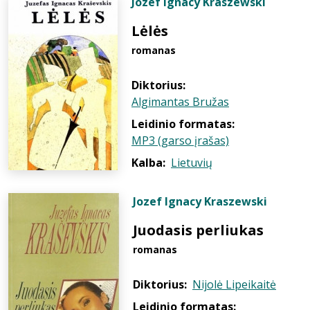
Jozef Ignacy Kraszewski
Lėlės
romanas
Diktorius:
Algimantas Bružas
Leidinio formatas:
MP3 (garso įrašas)
Kalba:
Lietuvių
Jozef Ignacy Kraszewski
Juodasis perliukas
romanas
Diktorius:
Nijolė Lipeikaitė
Leidinio formatas: