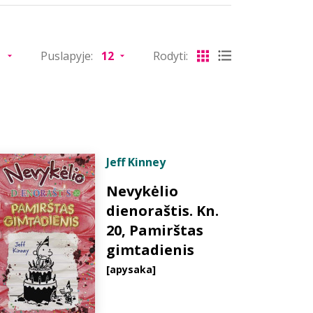
Puslapyje:
Rodyti:
Jeff Kinney
Nevykėlio
dienoraštis. Kn.
20, Pamirštas
gimtadienis
[apysaka]