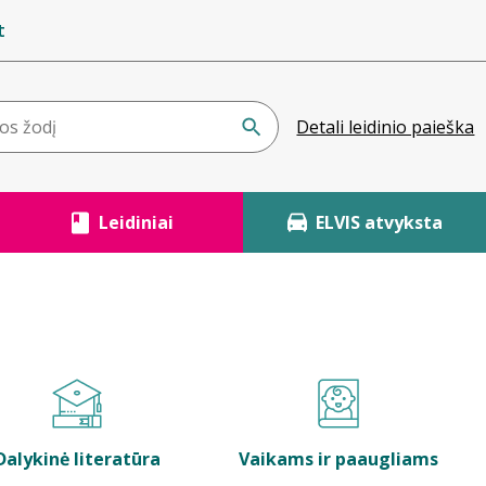
t
Detali leidinio paieška
Leidiniai
ELVIS atvyksta
Dalykinė literatūra
Vaikams ir paaugliams