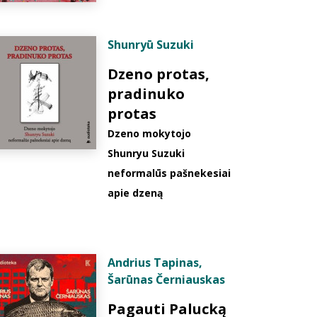
Shunryū Suzuki
Dzeno protas,
pradinuko
protas
Dzeno mokytojo
Shunryu Suzuki
neformalūs pašnekesiai
apie dzeną
Andrius Tapinas
,
Šarūnas Černiauskas
Pagauti Palucką