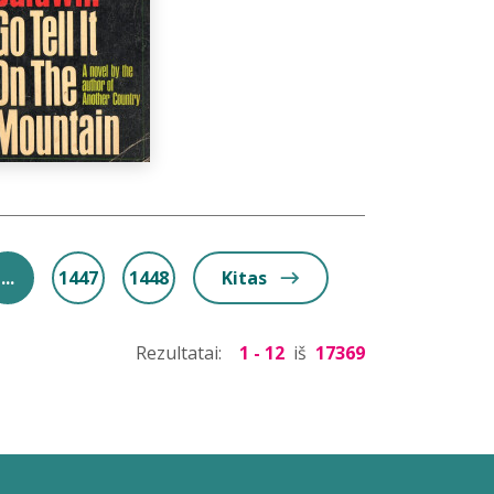
...
1447
1448
Kitas
Rezultatai:
1 - 12
iš
17369