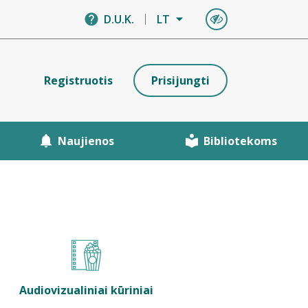
D.U.K.
LT
Registruotis
Prisijungti
Naujienos
Bibliotekoms
Audiovizualiniai kūriniai