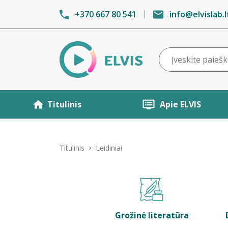
+370 667 80 541
info@elvislab.l
Titulinis
Apie ELVIS
Titulinis
Leidiniai
Grožinė literatūra