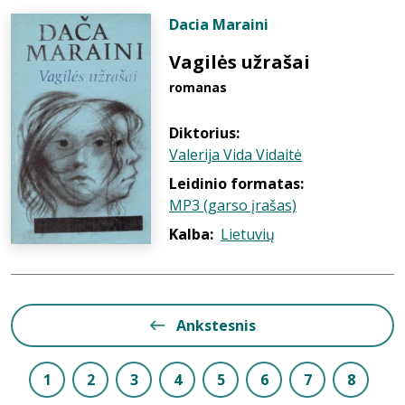
Dacia Maraini
Vagilės užrašai
romanas
Diktorius:
Valerija Vida Vidaitė
Leidinio formatas:
MP3 (garso įrašas)
Kalba:
Lietuvių
Ankstesnis
1
2
3
4
5
6
7
8