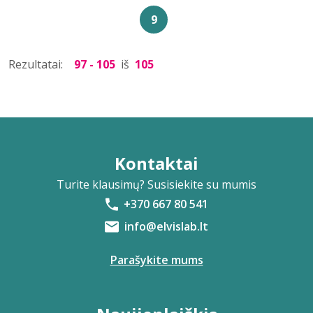
9
Rezultatai:
97 - 105
iš
105
Kontaktai
Turite klausimų? Susisiekite su mumis
+370 667 80 541
info@elvislab.lt
Parašykite mums