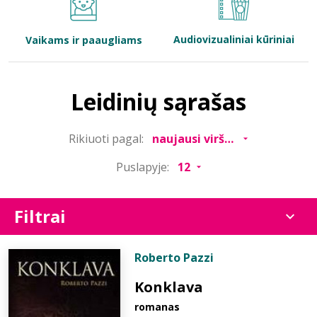
Bibliotekoms
Audiovizualiniai kūriniai
Vaikams ir paaugliams
D.U.K.
Leidinių sąrašas
+370 667 80 541
Rikiuoti pagal:
info@elvislab.lt
Puslapyje:
Filtrai
Roberto Pazzi
Konklava
romanas