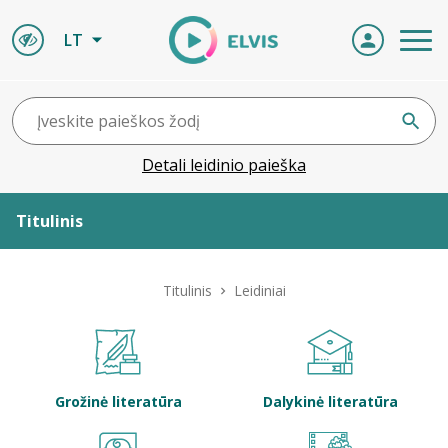
LT
Detali leidinio paieška
Titulinis
Apie ELVIS
Titulinis
Leidiniai
Leidiniai
ELVIS atvyksta
Grožinė literatūra
Dalykinė literatūra
Naujienos