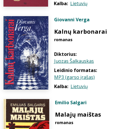
Kalba:
Lietuvių
Giovanni Verga
Kalnų karbonarai
romanas
Diktorius:
Juozas Šalkauskas
Leidinio formatas:
MP3 (garso įrašas)
Kalba:
Lietuvių
Emilio Salgari
Malajų maištas
romanas