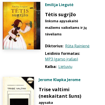
Emilija Liegutė
Tėtis sugrįžo
linksma apysakaitė
mažiems vaikeliams ir jų
tėveliams
Diktorius:
Rūta Rainienė
Leidinio formatas:
MP3 (garso įrašas)
Kalba:
Lietuvių
Jerome Klapka Jerome
Trise valtimi
(neskaitant šuns)
apysaka