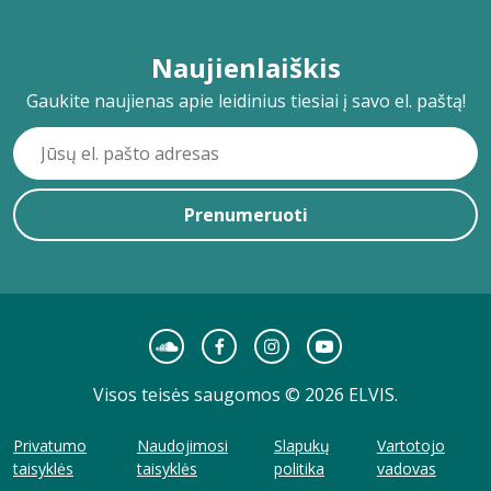
Naujienlaiškis
Gaukite naujienas apie leidinius tiesiai į savo el. paštą!
Prenumeruoti
Visos teisės saugomos © 2026 ELVIS.
Privatumo
Naudojimosi
Slapukų
Vartotojo
taisyklės
taisyklės
politika
vadovas