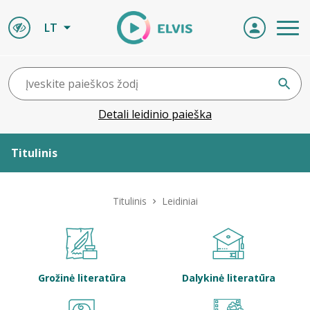
LT
Detali leidinio paieška
Titulinis
Apie ELVIS
Titulinis
Leidiniai
Leidiniai
ELVIS atvyksta
Grožinė literatūra
Dalykinė literatūra
Naujienos