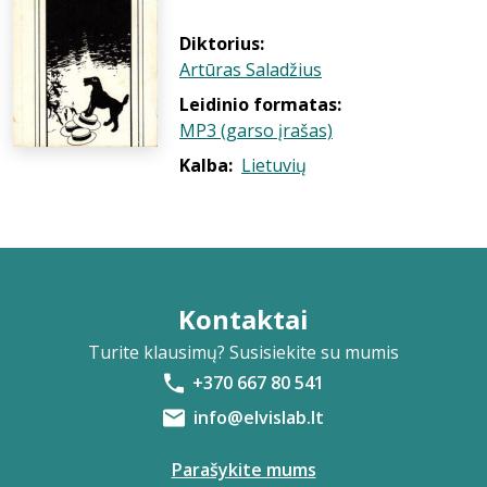
Diktorius:
Artūras Saladžius
Leidinio formatas:
MP3 (garso įrašas)
Kalba:
Lietuvių
Kontaktai
Turite klausimų? Susisiekite su mumis
+370 667 80 541
info@elvislab.lt
Parašykite mums