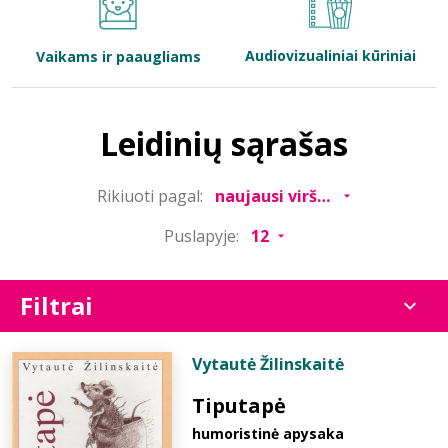
Bibliotekoms
Audiovizualiniai kūriniai
Vaikams ir paaugliams
D.U.K.
Leidinių sąrašas
+370 667 80 541
Rikiuoti pagal:
info@elvislab.lt
Puslapyje:
Filtrai
Vytautė Žilinskaitė
Tiputapė
humoristinė apysaka