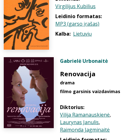
Virgilijus Kubilius
Leidinio formatas:
MP3 (garso įrašas)
Kalba:
Lietuvių
Gabrielė Urbonaitė
Renovacija
drama
filmo garsinis vaizdavimas
Diktorius:
Vilija Ramanauskienė
,
Laurynas Janulis
,
Raimonda Jagminaitė
Leidinio formatas: