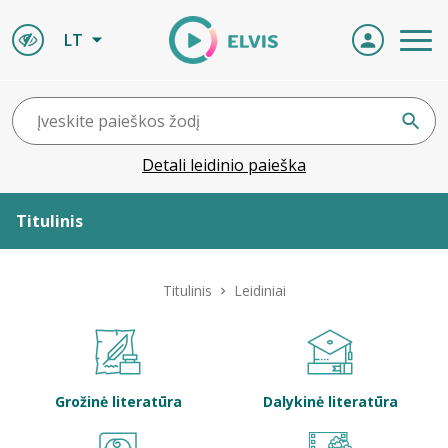
LT
Detali leidinio paieška
Titulinis
Apie ELVIS
Titulinis
Leidiniai
Leidiniai
ELVIS atvyksta
Grožinė literatūra
Dalykinė literatūra
Naujienos