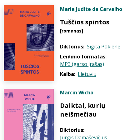
Maria Judite de Carvalho
Tuščios spintos
[romanas]
Diktorius:
Sigita Pūkienė
Leidinio formatas:
MP3 (garso įrašas)
Kalba:
Lietuvių
Marcin Wicha
Daiktai, kurių
neišmečiau
Diktorius:
Jurgis Damaševičius