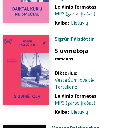
Leidinio formatas:
MP3 (garso įrašas)
Kalba:
Lietuvių
Sigrún Pálsdóttir
Siuvinėtoja
romanas
Diktorius:
Vesta Šumilovaitė-
Tertelienė
Leidinio formatas:
MP3 (garso įrašas)
Kalba:
Lietuvių