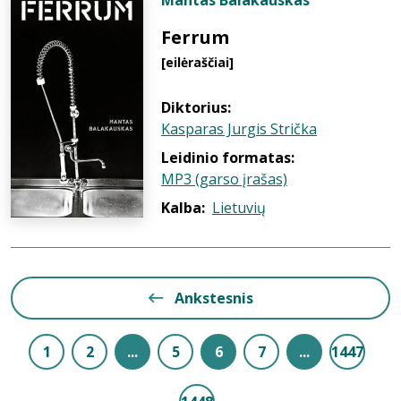
Mantas Balakauskas
Ferrum
[eilėraščiai]
Diktorius:
Kasparas Jurgis Strička
Leidinio formatas:
MP3 (garso įrašas)
Kalba:
Lietuvių
Ankstesnis
1
2
...
5
6
7
...
1447