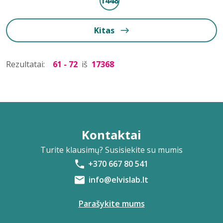
1448
Kitas
Rezultatai:
61 - 72
iš
17368
Kontaktai
Turite klausimų? Susisiekite su mumis
+370 667 80 541
info@elvislab.lt
Parašykite mums