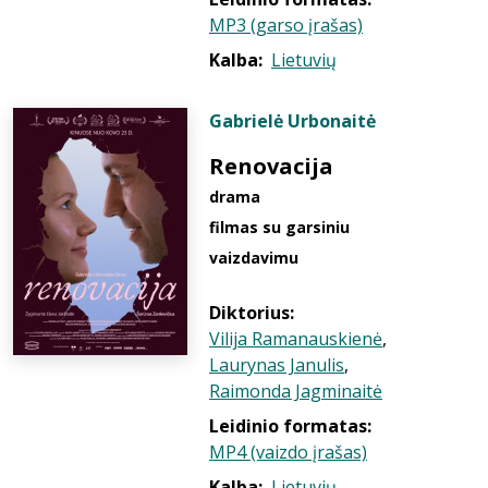
MP3 (garso įrašas)
Kalba:
Lietuvių
Gabrielė Urbonaitė
Renovacija
drama
filmas su garsiniu
vaizdavimu
Diktorius:
Vilija Ramanauskienė
,
Laurynas Janulis
,
Raimonda Jagminaitė
Leidinio formatas:
MP4 (vaizdo įrašas)
Kalba:
Lietuvių