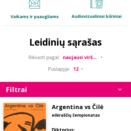
Bibliotekoms
Audiovizualiniai kūriniai
Vaikams ir paaugliams
D.U.K.
Leidinių sąrašas
+370 667 80 541
Rikiuoti pagal:
info@elvislab.lt
Puslapyje:
Filtrai
Argentina vs Čilė
eilėraščių čempionatas
Diktorius: