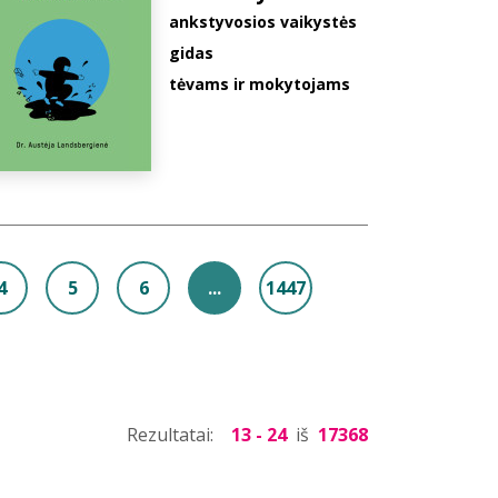
ankstyvosios vaikystės
gidas
tėvams ir mokytojams
4
5
6
...
1447
Rezultatai:
13 - 24
iš
17368