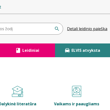
t
Detali leidinio paieška
Leidiniai
ELVIS atvyksta
Dalykinė literatūra
Vaikams ir paaugliams