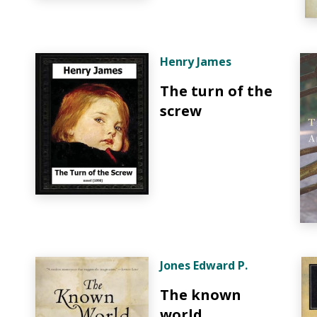
Henry James
The turn of the
screw
Jones Edward P.
The known
world