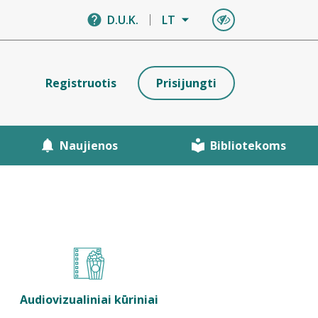
D.U.K.
LT
Registruotis
Prisijungti
Naujienos
Bibliotekoms
Audiovizualiniai kūriniai