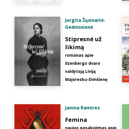
Jurgita Žąsinaitė-
Gedminienė
Stipresnė už
likimą
romanas apie
Ilzenbergo dvaro
valdytoją Liviją
Majoresku-Dimšienę
Janina Ramirez
Femina
naujas pasakojimas apie