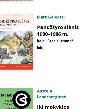
Mark Galeotti
Pandžšyro slėnis
1980–1986 m.
kaip liūtas sutramdė
lokį
Austėja
Landsbergienė
Iki mokyklos