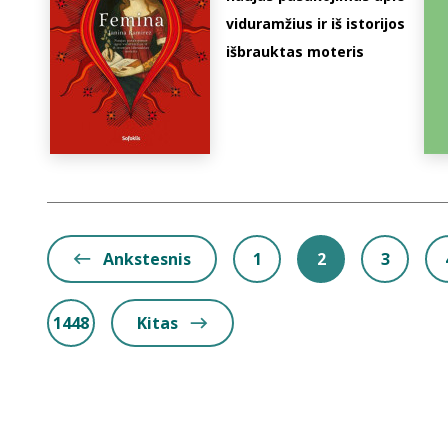
viduramžius ir iš istorijos
išbrauktas moteris
Ankstesnis
1
2
3
1448
Kitas