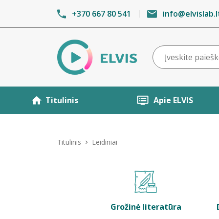
+370 667 80 541
info@elvislab.l
Titulinis
Apie ELVIS
Titulinis
Leidiniai
Grožinė literatūra