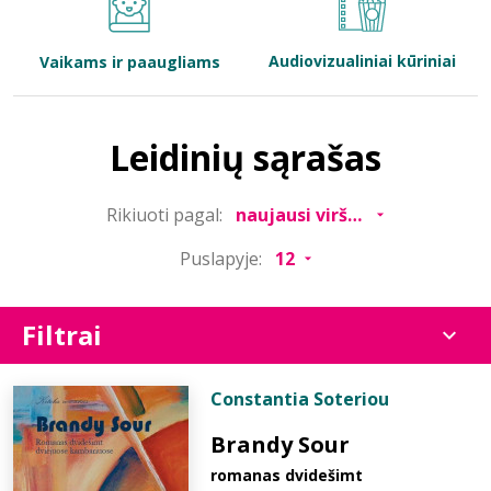
Bibliotekoms
Audiovizualiniai kūriniai
Vaikams ir paaugliams
D.U.K.
Leidinių sąrašas
+370 667 80 541
Rikiuoti pagal:
info@elvislab.lt
Puslapyje:
Filtrai
Constantia Soteriou
Brandy Sour
romanas dvidešimt