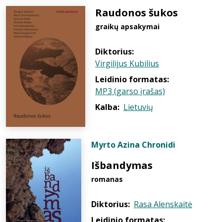
Raudonos šukos
graikų apsakymai
Diktorius:
Virgilijus Kubilius
Leidinio formatas:
MP3 (garso įrašas)
Kalba:
Lietuvių
Myrto Azina Chronidi
Išbandymas
romanas
Diktorius:
Rasa Alenskaitė
Leidinio formatas: