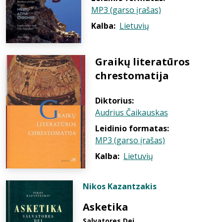
MP3 (garso įrašas)
Kalba:
Lietuvių
Graikų literatūros
chrestomatija
Diktorius:
Audrius Čaikauskas
Leidinio formatas:
MP3 (garso įrašas)
Kalba:
Lietuvių
Nikos Kazantzakis
Asketika
Salvatores Dei