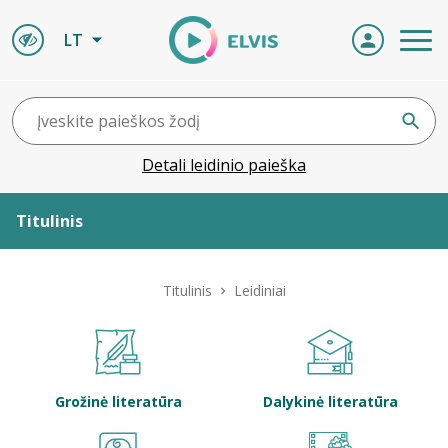
LT
Detali leidinio paieška
Titulinis
Apie ELVIS
Titulinis
Leidiniai
Leidiniai
ELVIS atvyksta
Grožinė literatūra
Dalykinė literatūra
Naujienos