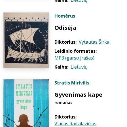
Kalba:
Lietuvių
Homērus
Odisėja
Diktorius:
Vytautas Širka
Leidinio formatas:
MP3 (garso įrašas)
Kalba:
Lietuvių
Stratis Mirivilis
Gyvenimas kape
romanas
Diktorius:
Vladas Radvilavičius