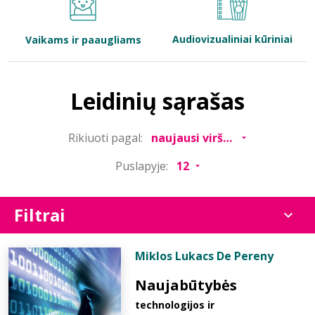
Bibliotekoms
Audiovizualiniai kūriniai
Vaikams ir paaugliams
D.U.K.
Leidinių sąrašas
+370 667 80 541
Rikiuoti pagal:
info@elvislab.lt
Puslapyje:
Filtrai
Miklos Lukacs De Pereny
Naujabūtybės
technologijos ir