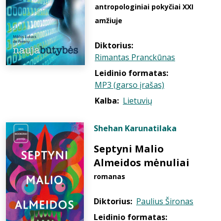
antropologiniai pokyčiai XXI
amžiuje
Diktorius:
Rimantas Pranckūnas
Leidinio formatas:
MP3 (garso įrašas)
Kalba:
Lietuvių
Shehan Karunatilaka
Septyni Malio
Almeidos mėnuliai
romanas
Diktorius:
Paulius Šironas
Leidinio formatas: