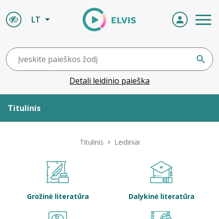
LT
Detali leidinio paieška
Titulinis
Apie ELVIS
Titulinis
Leidiniai
Leidiniai
ELVIS atvyksta
Grožinė literatūra
Dalykinė literatūra
Naujienos