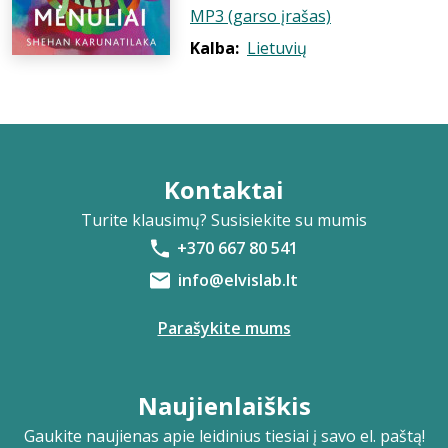
MP3 (garso įrašas)
Kalba:
Lietuvių
Kontaktai
Turite klausimų? Susisiekite su mumis
+370 667 80 541
info@elvislab.lt
Parašykite mums
Naujienlaiškis
Gaukite naujienas apie leidinius tiesiai į savo el. paštą!