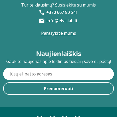
Turite klausimų? Susisiekite su mumis
+370 667 80 541
info@elvislab.lt
Parašykite mums
Naujienlaiškis
Gaukite naujienas apie leidinius tiesiai į savo el. paštą!
Prenumeruoti