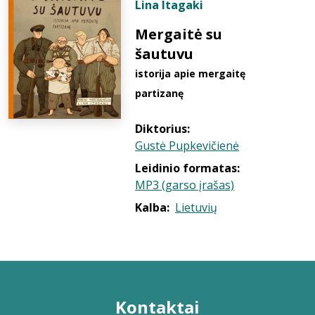
Lina Itagaki
Mergaitė su
šautuvu
istorija apie mergaitę
partizanę
Diktorius:
Gustė Pupkevičienė
Leidinio formatas:
MP3 (garso įrašas)
Kalba:
Lietuvių
Kontaktai