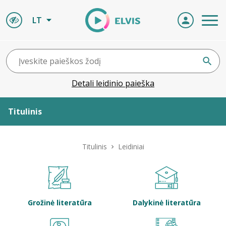
LT
Detali leidinio paieška
Titulinis
Apie ELVIS
Titulinis
Leidiniai
Leidiniai
ELVIS atvyksta
Grožinė literatūra
Dalykinė literatūra
Naujienos