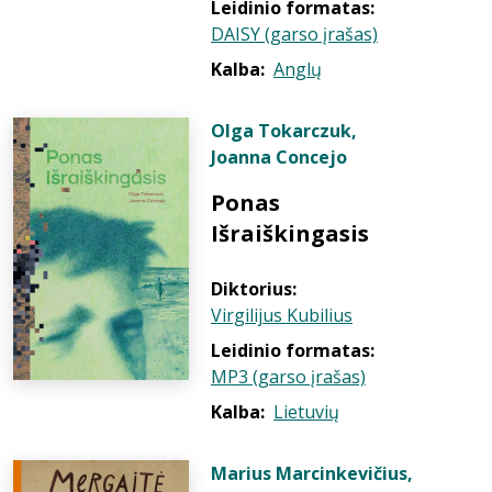
Leidinio formatas:
DAISY (garso įrašas)
Kalba:
Anglų
Olga Tokarczuk
,
Joanna Concejo
Ponas
Išraiškingasis
Diktorius:
Virgilijus Kubilius
Leidinio formatas:
MP3 (garso įrašas)
Kalba:
Lietuvių
Marius Marcinkevičius
,