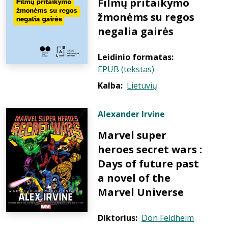
Filmų pritaikymo
žmonėms su regos
negalia gairės
Leidinio formatas:
EPUB (tekstas)
Kalba:
Lietuvių
Alexander Irvine
Marvel super
heroes secret wars :
Days of future past
a novel of the
Marvel Universe
Diktorius:
Don Feldheim