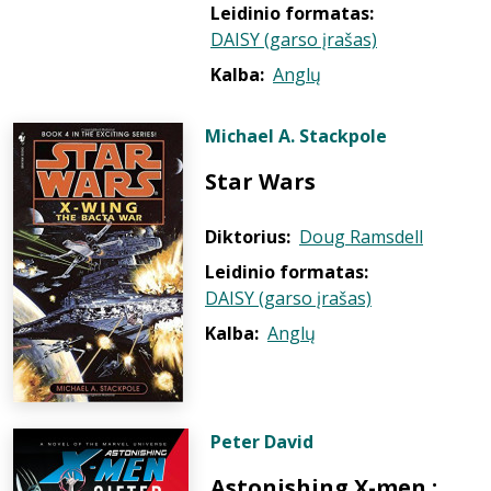
Leidinio formatas:
DAISY (garso įrašas)
Kalba:
Anglų
Michael A. Stackpole
Star Wars
Diktorius:
Doug Ramsdell
Leidinio formatas:
DAISY (garso įrašas)
Kalba:
Anglų
Peter David
Astonishing X-men :