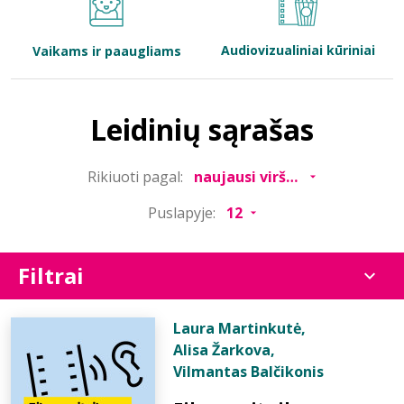
Bibliotekoms
Audiovizualiniai kūriniai
Vaikams ir paaugliams
D.U.K.
Leidinių sąrašas
+370 667 80 541
Rikiuoti pagal:
info@elvislab.lt
Puslapyje:
Filtrai
Laura Martinkutė
,
Alisa Žarkova
,
Vilmantas Balčikonis