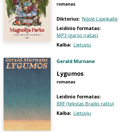
romanas
Diktorius:
Nijolė Lipeikaitė
Leidinio formatas:
MP3 (garso įrašas)
Kalba:
Lietuvių
Gerald Murnane
Lygumos
romanas
Leidinio formatas:
BRF (tekstas Brailio raštu)
Kalba:
Lietuvių