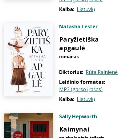
Kalba:
Lietuvių
Natasha Lester
Paryžietiška
apgaulė
romanas
Diktorius:
Rūta Rainienė
Leidinio formatas:
MP3 (garso įrašas)
Kalba:
Lietuvių
Sally Hepworth
Kaimynai
psichologinis trileris