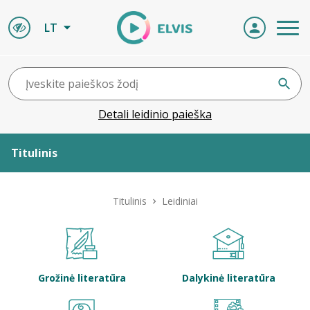
LT
Detali leidinio paieška
Titulinis
Apie ELVIS
Titulinis
Leidiniai
Leidiniai
ELVIS atvyksta
Grožinė literatūra
Dalykinė literatūra
Naujienos