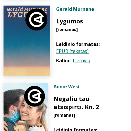
Gerald Murnane
Lygumos
[romanas]
Leidinio formatas:
EPUB (tekstas)
Kalba:
Lietuvių
Annie West
Negaliu tau
atsispirti. Kn. 2
[romanas]
Leidinio formatas: