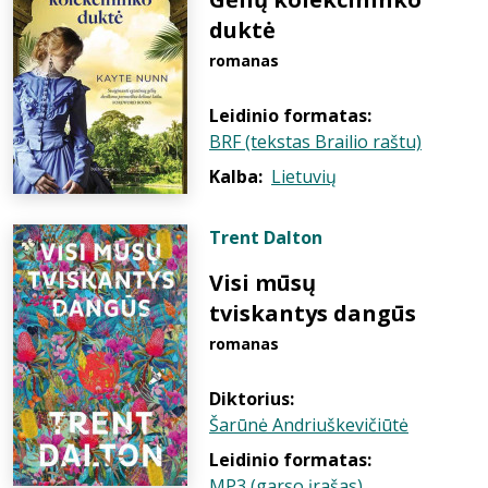
duktė
romanas
Leidinio formatas:
BRF (tekstas Brailio raštu)
Kalba:
Lietuvių
Trent Dalton
Visi mūsų
tviskantys dangūs
romanas
Diktorius:
Šarūnė Andriuškevičiūtė
Leidinio formatas:
MP3 (garso įrašas)