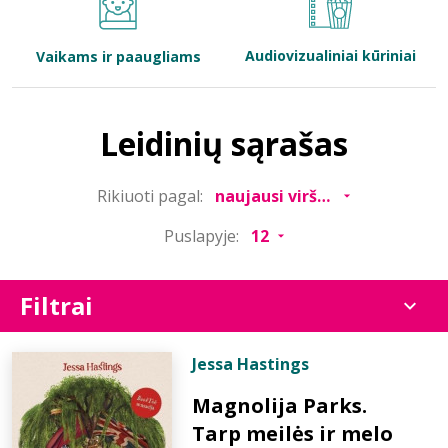
Bibliotekoms
Audiovizualiniai kūriniai
Vaikams ir paaugliams
D.U.K.
Leidinių sąrašas
+370 667 80 541
Rikiuoti pagal:
info@elvislab.lt
Puslapyje:
Filtrai
Jessa Hastings
Magnolija Parks.
Tarp meilės ir melo