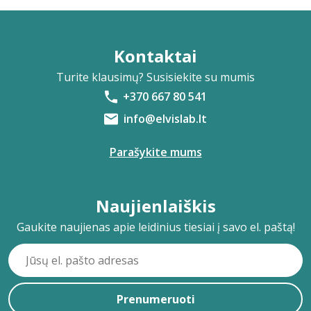
Kontaktai
Turite klausimų? Susisiekite su mumis
+370 667 80 541
info@elvislab.lt
Parašykite mums
Naujienlaiškis
Gaukite naujienas apie leidinius tiesiai į savo el. paštą!
Prenumeruoti