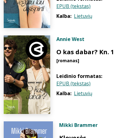
EPUB (tekstas)
Kalba:
Lietuvių
Annie West
O kas dabar? Kn. 1
[romanas]
Leidinio formatas:
EPUB (tekstas)
Kalba:
Lietuvių
Mikki Brammer
Kloverės