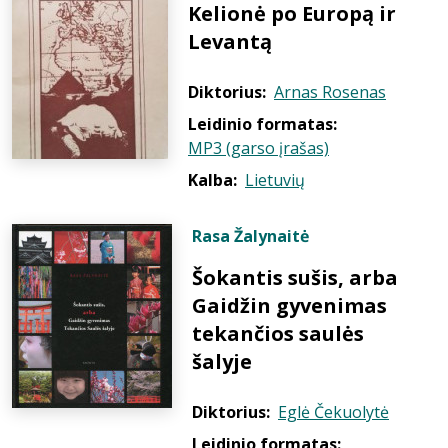
Kelionė po Europą ir
Levantą
Diktorius:
Arnas Rosenas
Leidinio formatas:
MP3 (garso įrašas)
Kalba:
Lietuvių
Rasa Žalynaitė
Šokantis sušis, arba
Gaidžin gyvenimas
tekančios saulės
šalyje
Diktorius:
Eglė Čekuolytė
Leidinio formatas: