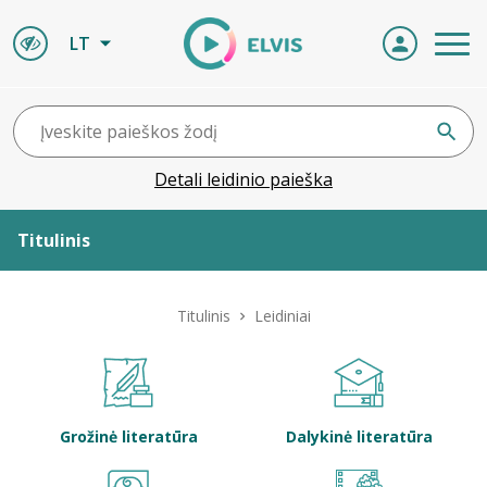
LT
Detali leidinio paieška
Titulinis
Apie ELVIS
Titulinis
Leidiniai
Leidiniai
ELVIS atvyksta
Grožinė literatūra
Dalykinė literatūra
Naujienos