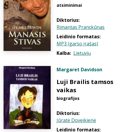
atsiminimai
Diktorius:
Rimantas Pranckūnas
Leidinio formatas:
MP3 (garso įrašas)
Kalba:
Lietuvių
Margaret Davidson
Luji Brailis tamsos
vaikas
biografijos
Diktorius:
Jūratė Doveikienė
Leidinio formatas: