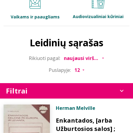
Bibliotekoms
Audiovizualiniai kūriniai
Vaikams ir paaugliams
D.U.K.
Leidinių sąrašas
+370 667 80 541
Rikiuoti pagal:
info@elvislab.lt
Puslapyje:
Filtrai
Herman Melville
Enkantados, [arba
Užburtosios salos] ;