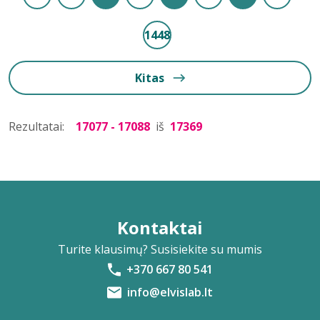
1448
Kitas
Rezultatai:
17077 - 17088
iš
17369
Kontaktai
Turite klausimų? Susisiekite su mumis
+370 667 80 541
info@elvislab.lt