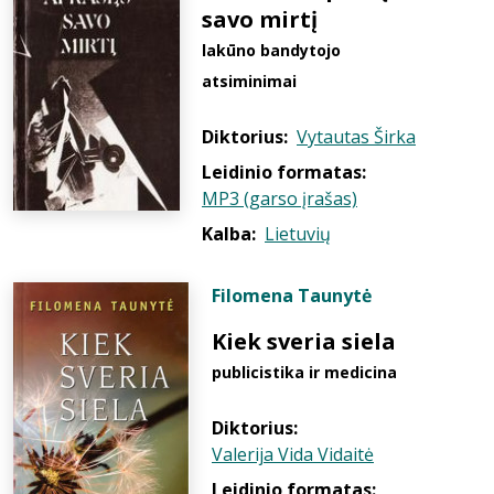
savo mirtį
lakūno bandytojo
atsiminimai
Diktorius:
Vytautas Širka
Leidinio formatas:
MP3 (garso įrašas)
Kalba:
Lietuvių
Filomena Taunytė
Kiek sveria siela
publicistika ir medicina
Diktorius:
Valerija Vida Vidaitė
Leidinio formatas: