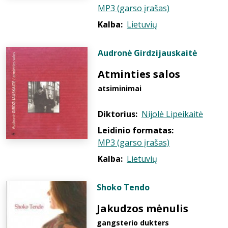
MP3 (garso įrašas)
Kalba:
Lietuvių
Audronė Girdzijauskaitė
Atminties salos
atsiminimai
Diktorius:
Nijolė Lipeikaitė
Leidinio formatas:
MP3 (garso įrašas)
Kalba:
Lietuvių
Shoko Tendo
Jakudzos mėnulis
gangsterio dukters