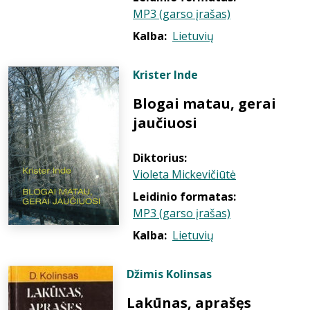
MP3 (garso įrašas)
Kalba:
Lietuvių
Krister Inde
Blogai matau, gerai
jaučiuosi
Diktorius:
Violeta Mickevičiūtė
Leidinio formatas:
MP3 (garso įrašas)
Kalba:
Lietuvių
Džimis Kolinsas
Lakūnas, aprašęs