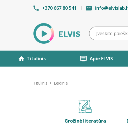
+370 667 80 541
info@elvislab.l
Titulinis
Apie ELVIS
Titulinis
Leidiniai
Grožinė literatūra