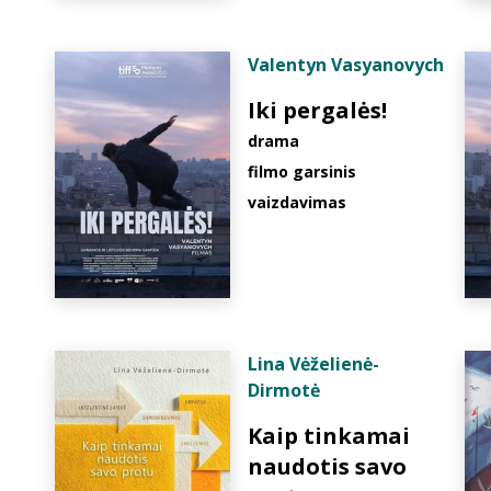
Valentyn Vasyanovych
Iki pergalės!
drama
filmo garsinis
vaizdavimas
Lina Vėželienė-
Dirmotė
Kaip tinkamai
naudotis savo