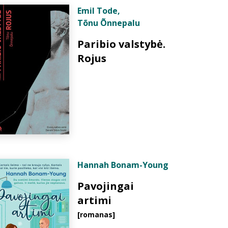
Emil Tode
,
Tõnu Õnnepalu
Paribio valstybė.
Rojus
Hannah Bonam-Young
Pavojingai
artimi
[romanas]