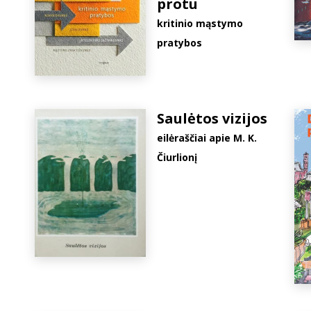
protu
kritinio mąstymo
pratybos
Saulėtos vizijos
eilėraščiai apie M. K.
Čiurlionį