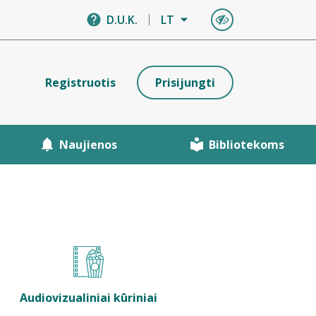
D.U.K.
LT
Registruotis
Prisijungti
Naujienos
Bibliotekoms
Audiovizualiniai kūriniai