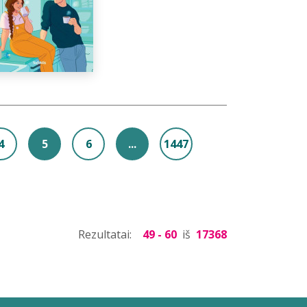
4
5
6
...
1447
Rezultatai:
49 - 60
iš
17368