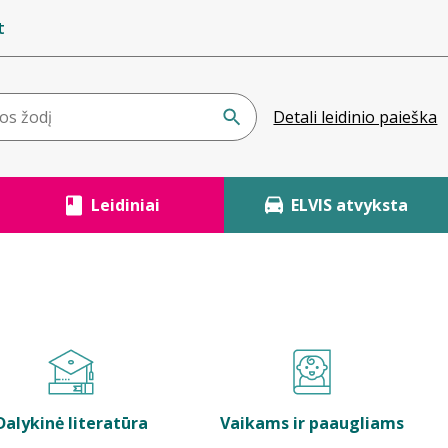
t
Detali leidinio paieška
Leidiniai
ELVIS atvyksta
Dalykinė literatūra
Vaikams ir paaugliams