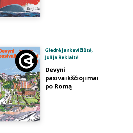
Giedrė Jankevičiūtė
,
Julija Reklaitė
Devyni
pasivaikščiojimai
po Romą