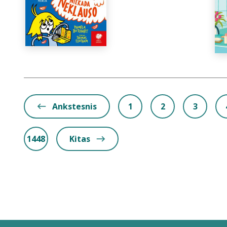
Ankstesnis
1
2
3
1448
Kitas