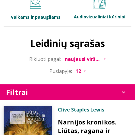
Bibliotekoms
Audiovizualiniai kūriniai
Vaikams ir paaugliams
D.U.K.
Leidinių sąrašas
+370 667 80 541
Rikiuoti pagal:
info@elvislab.lt
Puslapyje:
Filtrai
Clive Staples Lewis
Narnijos kronikos.
Liūtas, ragana ir