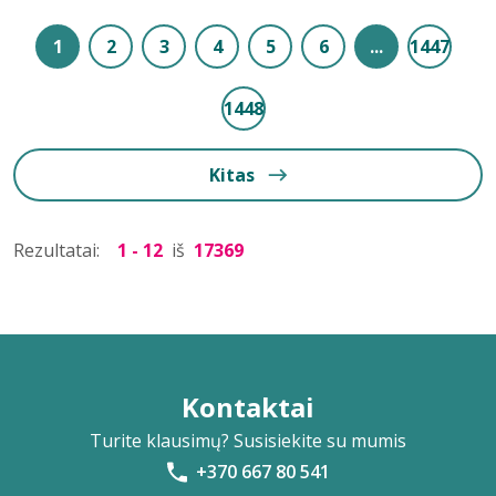
1
2
3
4
5
6
...
1447
1448
Kitas
Rezultatai:
1 - 12
iš
17369
Kontaktai
Turite klausimų? Susisiekite su mumis
+370 667 80 541