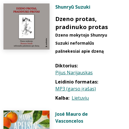
Shunryū Suzuki
Dzeno protas,
pradinuko protas
Dzeno mokytojo Shunryu
Suzuki neformalūs
pašnekesiai apie dzeną
Diktorius:
Pijus Narijauskas
Leidinio formatas:
MP3 (garso įrašas)
Kalba:
Lietuvių
José Mauro de
Vasconcelos