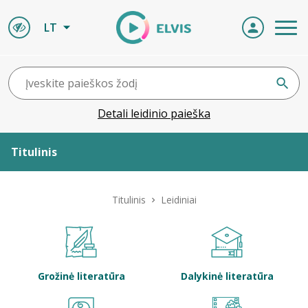
LT
Detali leidinio paieška
Titulinis
Apie ELVIS
Titulinis
Leidiniai
Leidiniai
ELVIS atvyksta
Grožinė literatūra
Dalykinė literatūra
Naujienos