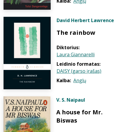
Kalba:
Anglų
David Herbert Lawrence
The rainbow
Diktorius:
Laura Giannarelli
Leidinio formatas:
DAISY (garso įrašas)
Kalba:
Anglų
V. S. Naipaul
A house for Mr.
Biswas