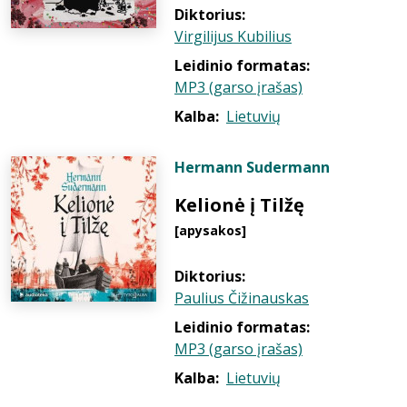
Diktorius:
Virgilijus Kubilius
Leidinio formatas:
MP3 (garso įrašas)
Kalba:
Lietuvių
Hermann Sudermann
Kelionė į Tilžę
[apysakos]
Diktorius:
Paulius Čižinauskas
Leidinio formatas:
MP3 (garso įrašas)
Kalba:
Lietuvių