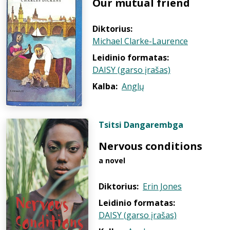
Our mutual friend
Diktorius:
Michael Clarke-Laurence
Leidinio formatas:
DAISY (garso įrašas)
Kalba:
Anglų
Tsitsi Dangarembga
Nervous conditions
a novel
Diktorius:
Erin Jones
Leidinio formatas:
DAISY (garso įrašas)