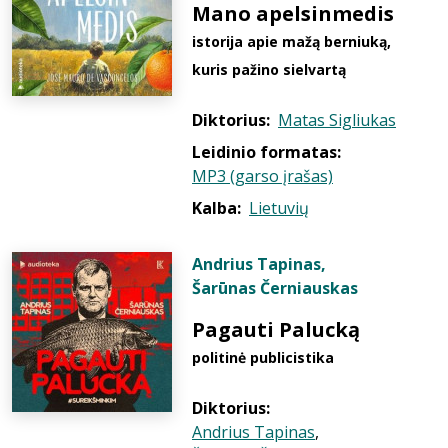
Mano apelsinmedis
istorija apie mažą berniuką,
kuris pažino sielvartą
Diktorius:
Matas Sigliukas
Leidinio formatas:
MP3 (garso įrašas)
Kalba:
Lietuvių
Andrius Tapinas
,
Šarūnas Černiauskas
Pagauti Palucką
politinė publicistika
Diktorius:
Andrius Tapinas
,