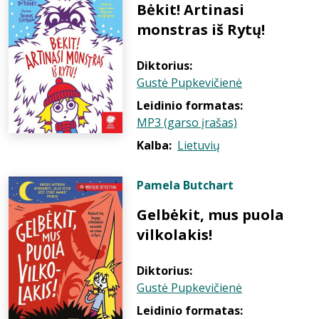
Bėkit! Artinasi
monstras iš Rytų!
Diktorius:
Gustė Pupkevičienė
Leidinio formatas:
MP3 (garso įrašas)
Kalba:
Lietuvių
Pamela Butchart
Gelbėkit, mus puola
vilkolakis!
Diktorius:
Gustė Pupkevičienė
Leidinio formatas: