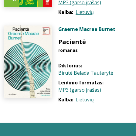
MP3 (garso įrašas)
Kalba:
Lietuvių
Graeme Macrae Burnet
Pacientė
romanas
Diktorius:
Birutė Belada Tauterytė
Leidinio formatas:
MP3 (garso įrašas)
Kalba:
Lietuvių