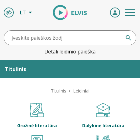
LT
Detali leidinio paieška
Titulinis
Apie ELVIS
Titulinis
Leidiniai
Leidiniai
ELVIS atvyksta
Grožinė literatūra
Dalykinė literatūra
Naujienos