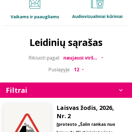
Bibliotekoms
Audiovizualiniai kūriniai
Vaikams ir paaugliams
D.U.K.
Leidinių sąrašas
+370 667 80 541
Rikiuoti pagal:
info@elvislab.lt
Puslapyje:
Filtrai
Laisvas žodis, 2026,
Nr. 2
[protesto „Šalin rankas nuo