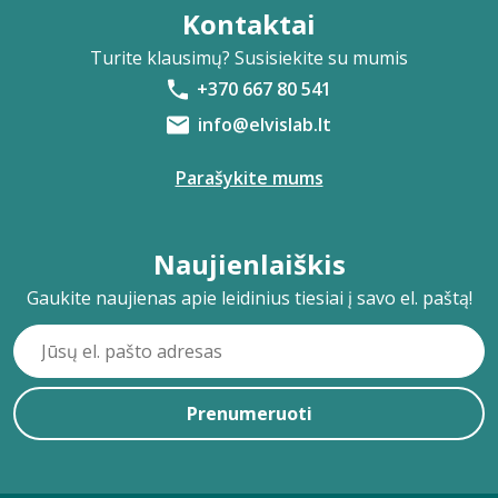
Kontaktai
Turite klausimų? Susisiekite su mumis
+370 667 80 541
info@elvislab.lt
Parašykite mums
Naujienlaiškis
Gaukite naujienas apie leidinius tiesiai į savo el. paštą!
Prenumeruoti