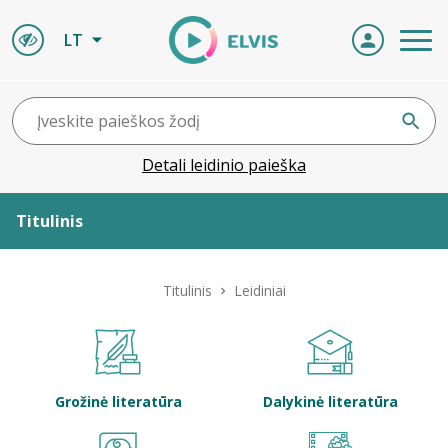
LT
Detali leidinio paieška
Titulinis
Apie ELVIS
Titulinis
Leidiniai
Leidiniai
ELVIS atvyksta
Grožinė literatūra
Dalykinė literatūra
Naujienos