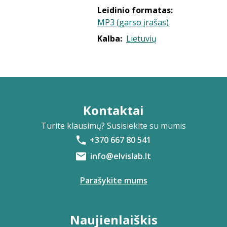
Leidinio formatas:
MP3 (garso įrašas)
Kalba:
Lietuvių
Kontaktai
Turite klausimų? Susisiekite su mumis
+370 667 80 541
info@elvislab.lt
Parašykite mums
Naujienlaiškis