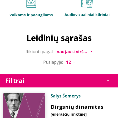
Bibliotekoms
Audiovizualiniai kūriniai
Vaikams ir paaugliams
D.U.K.
Leidinių sąrašas
+370 667 80 541
Rikiuoti pagal:
info@elvislab.lt
Puslapyje:
Filtrai
Salys Šemerys
Dirgsnių dinamitas
[eilėraščių rinktinė]