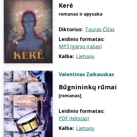
Kerė
romanas ir apysaka
Diktorius:
Tauras Čižas
Leidinio formatas:
MP3 (garso įrašas)
Kalba:
Lietuvių
Valentinas Zaikauskas
Būgnininkų rūmai
[romanas]
Leidinio formatas:
PDF (tekstas)
Kalba:
Lietuvių