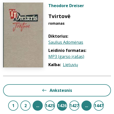
Theodore Dreiser
Tvirtovė
romanas
Diktorius:
Saulius Adomėnas
Leidinio formatas:
MP3 (garso įrašas)
Kalba:
Lietuvių
Ankstesnis
1
2
...
1425
1426
1427
...
1447