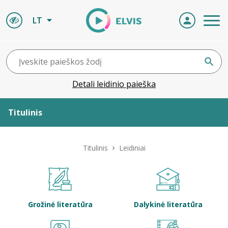
LT
Detali leidinio paieška
Titulinis
Apie ELVIS
Titulinis
Leidiniai
Leidiniai
ELVIS atvyksta
Grožinė literatūra
Dalykinė literatūra
Naujienos