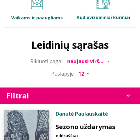
Bibliotekoms
Audiovizualiniai kūriniai
Vaikams ir paaugliams
D.U.K.
Leidinių sąrašas
+370 667 80 541
Rikiuoti pagal:
info@elvislab.lt
Puslapyje:
Filtrai
Danutė Paulauskaitė
Sezono uždarymas
eilėraščiai