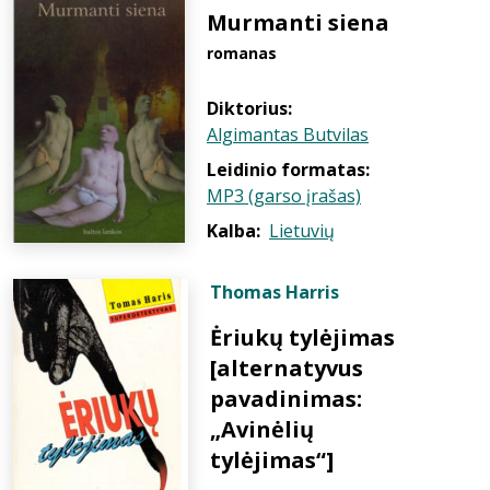
Murmanti siena
romanas
Diktorius:
Algimantas Butvilas
Leidinio formatas:
MP3 (garso įrašas)
Kalba:
Lietuvių
Thomas Harris
Ėriukų tylėjimas
[alternatyvus
pavadinimas:
„Avinėlių
tylėjimas“]