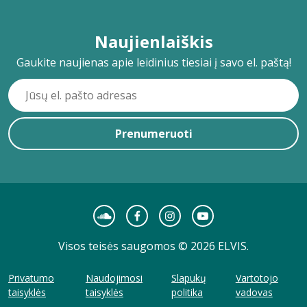
Naujienlaiškis
Gaukite naujienas apie leidinius tiesiai į savo el. paštą!
Prenumeruoti
Visos teisės saugomos © 2026 ELVIS.
Privatumo
Naudojimosi
Slapukų
Vartotojo
taisyklės
taisyklės
politika
vadovas