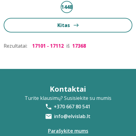
1448
Kitas
Rezultatai:
17101 - 17112
iš
17368
Kontaktai
Turite klausimų? Susisiekite su mumis
+370 667 80 541
info@elvislab.lt
Parašykite mums