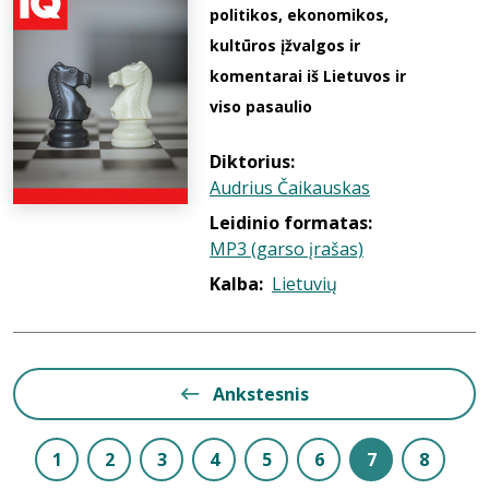
politikos, ekonomikos,
kultūros įžvalgos ir
komentarai iš Lietuvos ir
viso pasaulio
Diktorius:
Audrius Čaikauskas
Leidinio formatas:
MP3 (garso įrašas)
Kalba:
Lietuvių
Ankstesnis
1
2
3
4
5
6
7
8