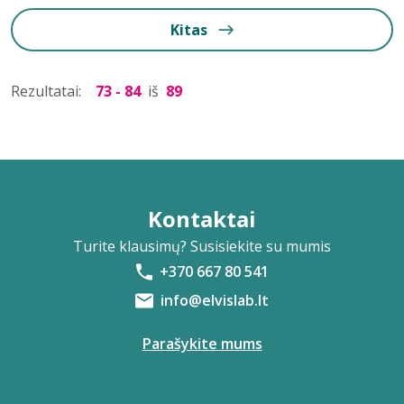
Kitas
Rezultatai:
73 - 84
iš
89
Kontaktai
Turite klausimų? Susisiekite su mumis
+370 667 80 541
info@elvislab.lt
Parašykite mums