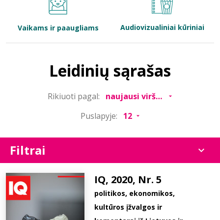
Bibliotekoms
Audiovizualiniai kūriniai
Vaikams ir paaugliams
D.U.K.
Leidinių sąrašas
+370 667 80 541
Rikiuoti pagal:
info@elvislab.lt
Puslapyje:
Filtrai
IQ, 2020, Nr. 5
politikos, ekonomikos,
kultūros įžvalgos ir