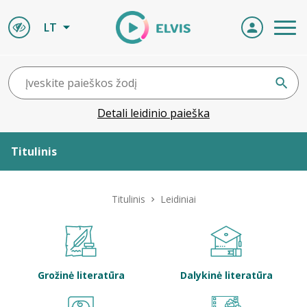
LT
Detali leidinio paieška
Titulinis
Apie ELVIS
Titulinis
Leidiniai
Leidiniai
ELVIS atvyksta
Grožinė literatūra
Dalykinė literatūra
Naujienos