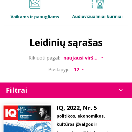
Bibliotekoms
Audiovizualiniai kūriniai
Vaikams ir paaugliams
D.U.K.
Leidinių sąrašas
+370 667 80 541
Rikiuoti pagal:
info@elvislab.lt
Puslapyje:
Filtrai
IQ, 2022, Nr. 5
politikos, ekonomikos,
kultūros įžvalgos ir