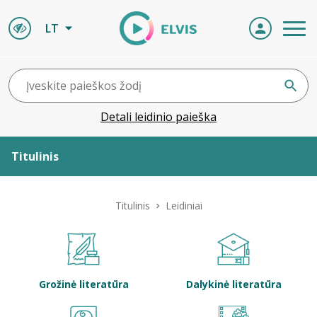
LT
Detali leidinio paieška
Titulinis
Apie ELVIS
Titulinis
Leidiniai
Leidiniai
ELVIS atvyksta
Grožinė literatūra
Dalykinė literatūra
Naujienos