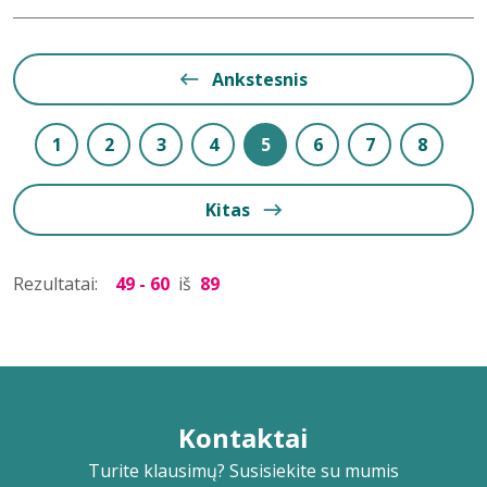
Ankstesnis
1
2
3
4
5
6
7
8
Kitas
Rezultatai:
49 - 60
iš
89
Kontaktai
Turite klausimų? Susisiekite su mumis