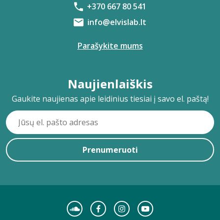
+370 667 80 541
info@elvislab.lt
Parašykite mums
Naujienlaiškis
Gaukite naujienas apie leidinius tiesiai į savo el. paštą!
Prenumeruoti