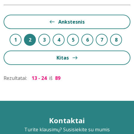
Ankstesnis
1
2
3
4
5
6
7
8
Kitas
Rezultatai:
13 - 24
iš
89
Kontaktai
Turite klausimų? Susisiekite su mumis