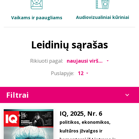
Bibliotekoms
Audiovizualiniai kūriniai
Vaikams ir paaugliams
D.U.K.
Leidinių sąrašas
+370 667 80 541
Rikiuoti pagal:
info@elvislab.lt
Puslapyje:
Filtrai
IQ, 2025, Nr. 6
politikos, ekonomikos,
kultūros įžvalgos ir