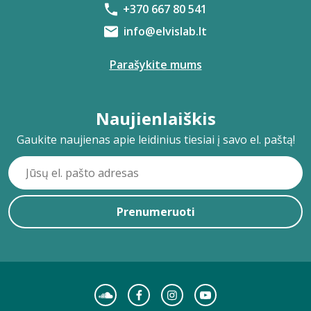
+370 667 80 541
info@elvislab.lt
Parašykite mums
Naujienlaiškis
Gaukite naujienas apie leidinius tiesiai į savo el. paštą!
Prenumeruoti