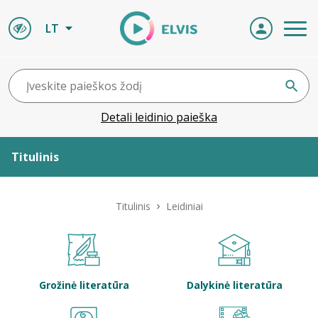
LT
Detali leidinio paieška
Titulinis
Apie ELVIS
Titulinis
Leidiniai
Leidiniai
ELVIS atvyksta
Grožinė literatūra
Dalykinė literatūra
Naujienos