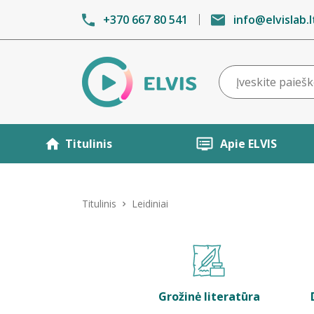
+370 667 80 541
info@elvislab.l
Titulinis
Apie ELVIS
Titulinis
Leidiniai
Grožinė literatūra