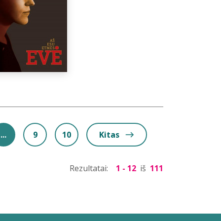
...
9
10
Kitas
Rezultatai:
1 - 12
iš
111