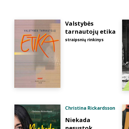
Valstybės
tarnautojų etika
straipsnių rinkinys
Christina Rickardsson
Niekada
nesustok