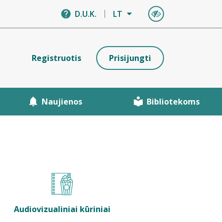
D.U.K.
LT
Registruotis
Prisijungti
Naujienos
Bibliotekoms
Audiovizualiniai kūriniai