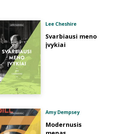
Lee Cheshire
Svarbiausi meno
įvykiai
Amy Dempsey
Modernusis
menas