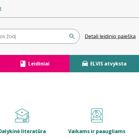
t
Detali leidinio paieška
Leidiniai
ELVIS atvyksta
Dalykinė literatūra
Vaikams ir paaugliams