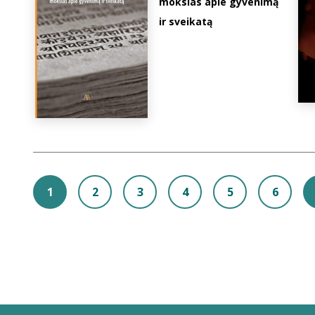
mokslas apie gyvenimą
ir sveikatą
1
2
3
4
5
6