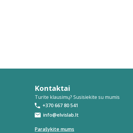
Kontaktai
Turite klausimų? Susisiekite su mumis
+370 667 80 541
info@elvislab.lt
Parašykite mums