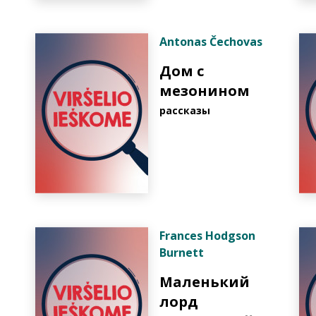
Antonas Čechovas
Дом с
мезонином
pассказы
Frances Hodgson
Burnett
Маленький
лорд