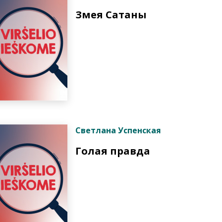
Змея Сатаны
Светлана Успенская
Голая правда