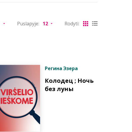
Puslapyje:
Rodyti:
Регина Эзера
Колодец ; Ночь
без луны