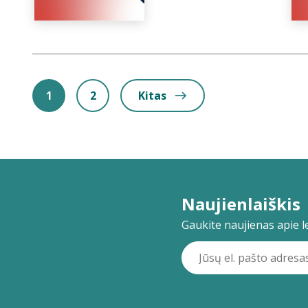
1
2
Kitas
Naujienlaiškis
Gaukite naujienas apie lei