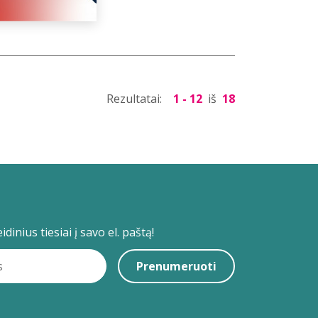
Rezultatai:
1 - 12
iš
18
dinius tiesiai į savo el. paštą!
Prenumeruoti