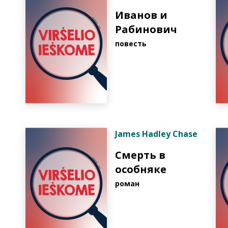
Иванов и
Рабинович
повесть
James Hadley Chase
Смерть в
особняке
роман