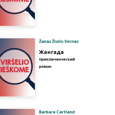
Žanas Žiulis-Vernas
Жангада
приключенческий
роман
Barbara Cartland