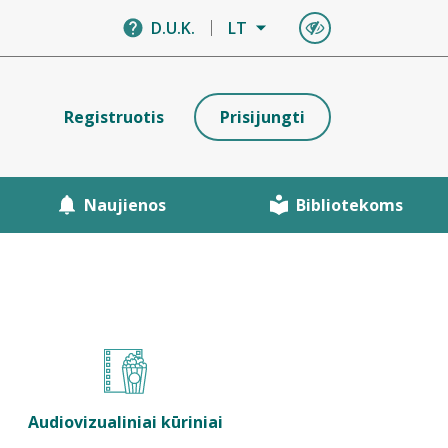
D.U.K.
LT
Registruotis
Prisijungti
Naujienos
Bibliotekoms
Audiovizualiniai kūriniai