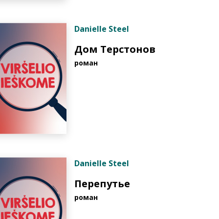
Danielle Steel
Дом Терстонов
pоман
Danielle Steel
Перепутье
pоман