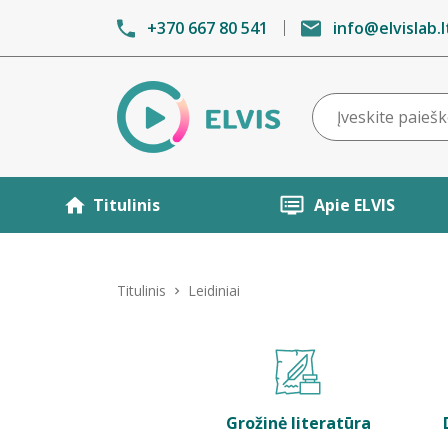
+370 667 80 541
info@elvislab.l
Titulinis
Apie ELVIS
Titulinis
Leidiniai
Grožinė literatūra