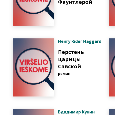
Фаунтлерой
Henry Rider Haggard
Перстень
царицы
Савской
pоман
Вдадимир Кунин