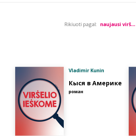
Rikiuoti pagal:
Vladimir Kunin
Кыся в Америке
pоман