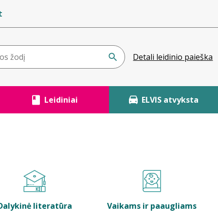
t
Detali leidinio paieška
Leidiniai
ELVIS atvyksta
Dalykinė literatūra
Vaikams ir paaugliams