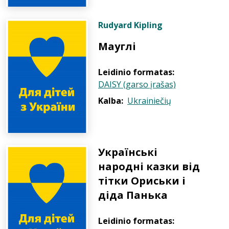
Rudyard Kipling
Мауглі
Leidinio formatas:
DAISY (garso įrašas)
Kalba:
Ukrainiečių
Українські
народні казки від
тітки Ориськи і
діда Панька
Leidinio formatas: