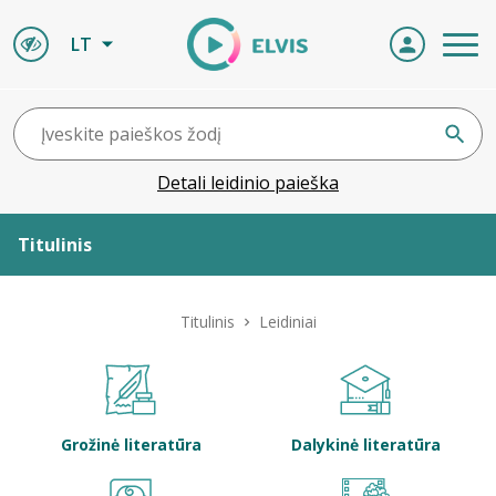
LT
Detali leidinio paieška
Titulinis
Apie ELVIS
Titulinis
Leidiniai
Leidiniai
ELVIS atvyksta
Grožinė literatūra
Dalykinė literatūra
Naujienos