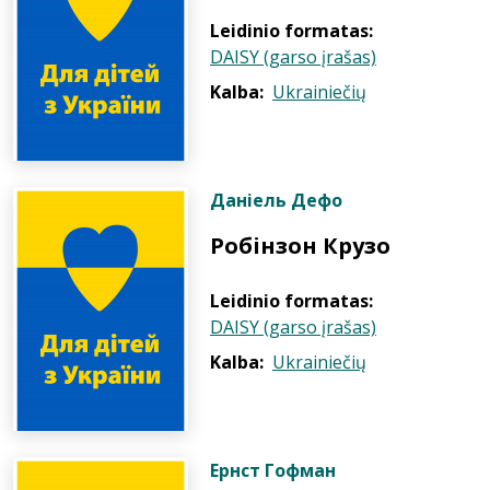
Leidinio formatas:
DAISY (garso įrašas)
Kalba:
Ukrainiečių
Даніель Дефо
Робінзон Крузо
Leidinio formatas:
DAISY (garso įrašas)
Kalba:
Ukrainiečių
Ернст Гофман