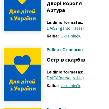
дворі короля
Артура
Leidinio formatas:
DAISY (garso įrašas)
Kalba:
Ukrainiečių
Роберт Стівенсон
Острів скарбів
Leidinio formatas:
DAISY (garso įrašas)
Kalba:
Ukrainiečių