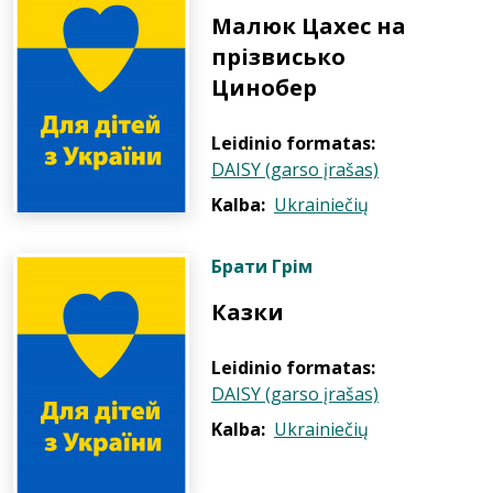
Малюк Цахес на
прізвисько
Цинобер
Leidinio formatas:
DAISY (garso įrašas)
Kalba:
Ukrainiečių
Брати Грім
Казки
Leidinio formatas:
DAISY (garso įrašas)
Kalba:
Ukrainiečių