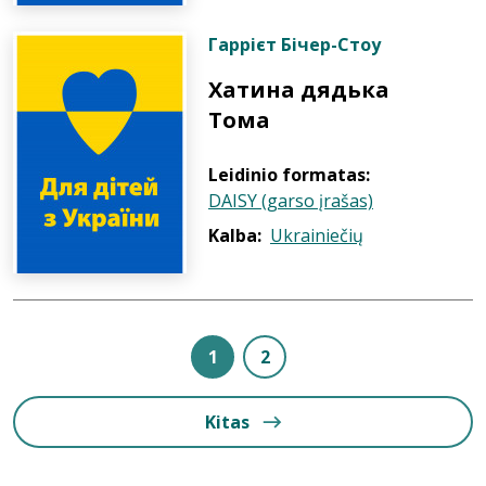
Гаррієт Бічер-Стоу
Хатина дядька
Тома
Leidinio formatas:
DAISY (garso įrašas)
Kalba:
Ukrainiečių
1
2
Kitas