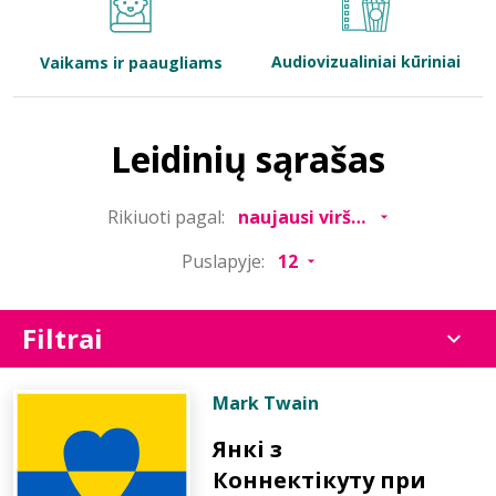
Bibliotekoms
Audiovizualiniai kūriniai
Vaikams ir paaugliams
D.U.K.
Leidinių sąrašas
+370 667 80 541
Rikiuoti pagal:
info@elvislab.lt
Puslapyje:
Filtrai
Mark Twain
Янкі з
Коннектікуту при