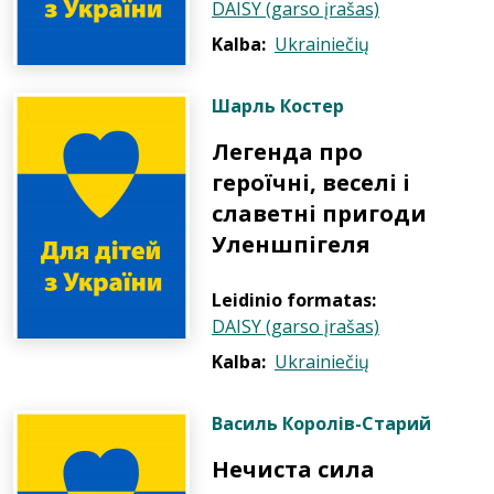
DAISY (garso įrašas)
Kalba:
Ukrainiečių
Шарль Костер
Легенда про
героїчні, веселі і
славетні пригоди
Уленшпігеля
Leidinio formatas:
DAISY (garso įrašas)
Kalba:
Ukrainiečių
Василь Королів-Старий
Нечиста сила