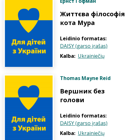
Ернст Гофман
Життєва філософія
кота Мура
Leidinio formatas:
DAISY (garso įrašas)
Kalba:
Ukrainiečių
Thomas Mayne Reid
Вершник без
голови
Leidinio formatas:
DAISY (garso įrašas)
Kalba:
Ukrainiečių