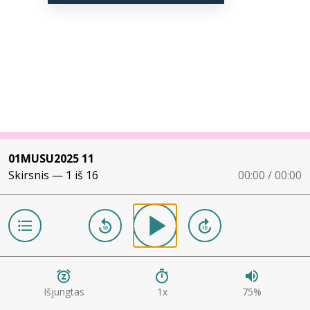
01MUSU2025 11
Skirsnis —
1
iš
16
00:00 / 00:00
Išjungtas
1
x
75
%