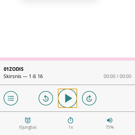
01ZODIS
Skirsnis —
1
iš
16
00:00 / 00:00
Išjungtas
1
x
75
%