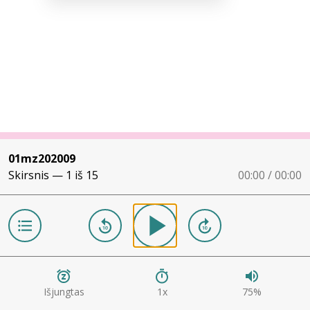
01mz202009
Skirsnis —
1
iš
15
00:00 / 00:00
Išjungtas
1
x
75
%